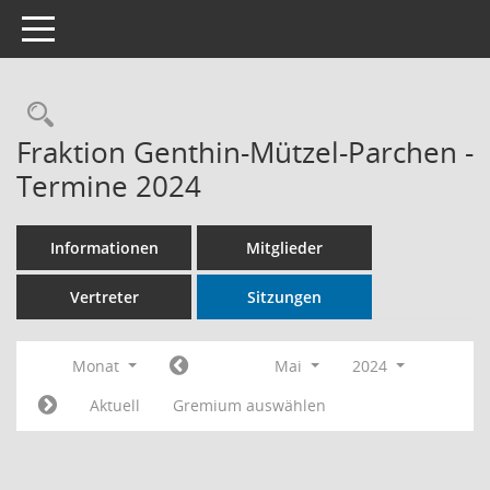
Toggle navigation
Rechercheauswahl
Fraktion Genthin-Mützel-Parchen -
Termine 2024
Informationen
Mitglieder
Vertreter
Sitzungen
Monat
Mai
2024
Aktuell
Gremium auswählen