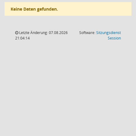
Keine Daten gefunden.
Letzte Änderung: 07.08.2026
Software:
Sitzungsdienst
(Wird in
21:04:14
Session