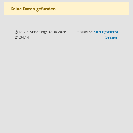
Keine Daten gefunden.
Letzte Änderung: 07.08.2026
Software:
Sitzungsdienst
(Wird in
21:04:14
Session