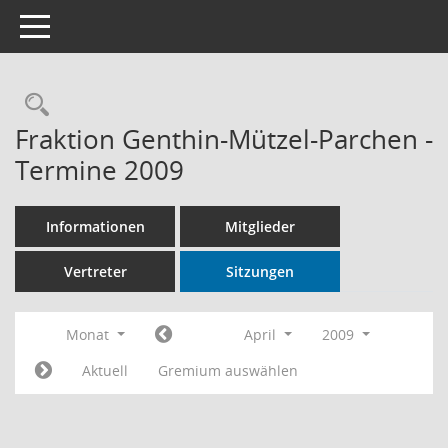
Toggle navigation
Rechercheauswahl
Fraktion Genthin-Mützel-Parchen -
Termine 2009
Informationen
Mitglieder
Vertreter
Sitzungen
Monat
April
2009
Aktuell
Gremium auswählen