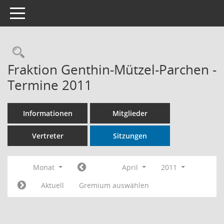
Toggle navigation
Rechercheauswahl
Fraktion Genthin-Mützel-Parchen -
Termine 2011
Informationen
Mitglieder
Vertreter
Sitzungen
Monat
April
2011
Aktuell
Gremium auswählen