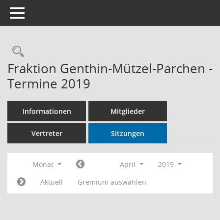
Toggle navigation
Rechercheauswahl
Fraktion Genthin-Mützel-Parchen -
Termine 2019
Informationen
Mitglieder
Vertreter
Sitzungen
Monat
April
2019
Aktuell
Gremium auswählen