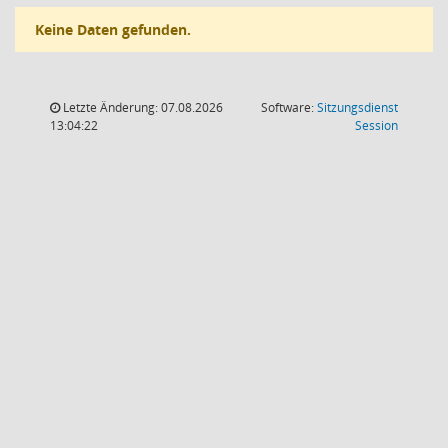
Keine Daten gefunden.
Letzte Änderung: 07.08.2026
Software:
Sitzungsdienst
(Wird in
13:04:22
Session