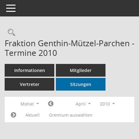
Toggle navigation
Rechercheauswahl
Fraktion Genthin-Mützel-Parchen -
Termine 2010
Informationen
Mitglieder
Vertreter
Sitzungen
Monat
April
2010
Aktuell
Gremium auswählen